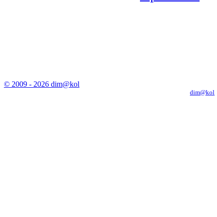
© 2009 - 2026 dim@kol
Копирование материалов с сайта только с письменного разрешения
dim@kol