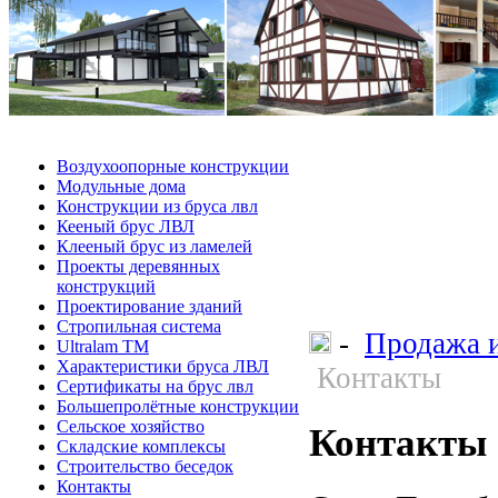
Воздухоопорные конструкции
Модульные дома
Конструкции из бруса лвл
Кееный брус ЛВЛ
Клееный брус из ламелей
Проекты деревянных
конструкций
Проектирование зданий
Стропильная система
-
Продажа и
Ultralam TM
Характеристики бруса ЛВЛ
Контакты
Сертификаты на брус лвл
Большепролётные конструкции
Сельское хозяйство
Контакты
Складские комплексы
Строительство беседок
Контакты