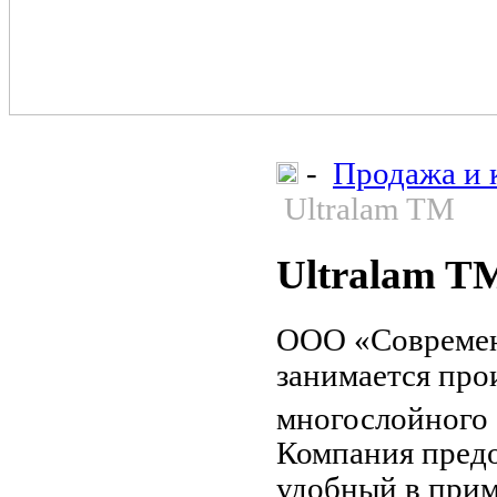
-
Продажа и 
Ultralam TM
Ultralam T
ООО «Современ
занимается про
многослойного 
Компания предо
удобный в прим