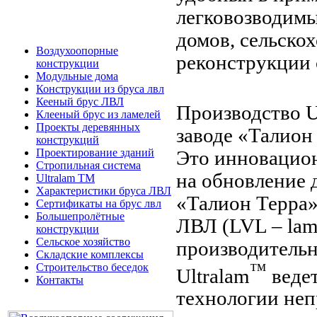
легковозводимы
домов, сельско
Воздухоопорные
реконструкции 
конструкции
Модульные дома
Конструкции из бруса лвл
Кееный брус ЛВЛ
Производство
U
Клееный брус из ламелей
Проекты деревянных
заводе «Талион 
конструкций
Проектирование зданий
Это инновацион
Стропильная система
на обновление 
Ultralam TM
Характеристики бруса ЛВЛ
«Талион Терра»
Сертификаты на брус лвл
Большепролётные
ЛВЛ (LVL – lami
конструкции
Сельское хозяйство
производительн
Складские комплексы
™
Строительство беседок
Ultralam
ведет
Контакты
технологии неп