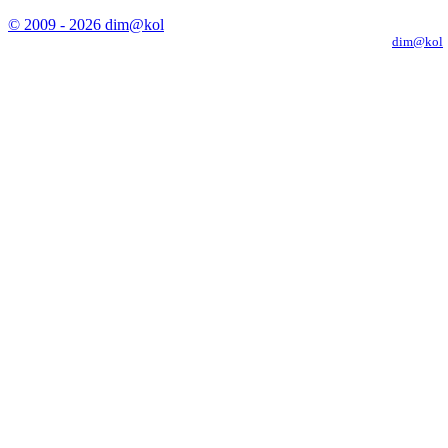
© 2009 - 2026 dim@kol
Копирование материалов с сайта только с письменного разрешения
dim@kol