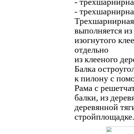
- трехшарнирна
- трехшарнирна
Трехшарнирная 
выполняется и
изогнутого кле
отдельно
из клееного де
Балка остроуго
к пилону с по
Рама с решетча
балки, из дере
деревянной тяг
стройплощадке