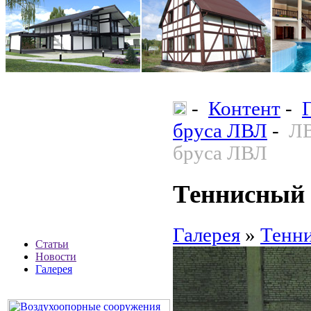
-
Контент
-
бруса ЛВЛ
-
ЛВ
бруса ЛВЛ
Теннисный 
Галерея
»
Тенни
Статьи
Новости
Галерея