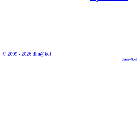
© 2009 - 2026 dim@kol
Копирование материалов с сайта только с письменного разрешения
dim@kol