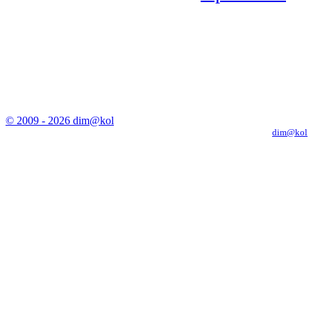
© 2009 - 2026 dim@kol
Копирование материалов с сайта только с письменного разрешения
dim@kol