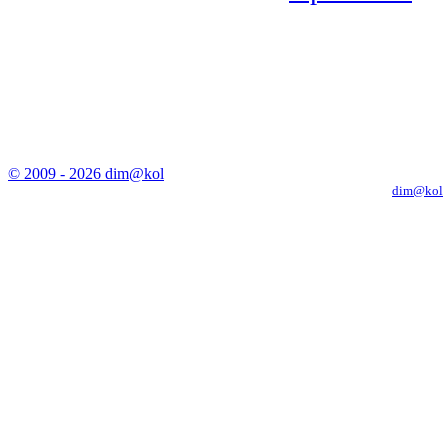
© 2009 - 2026 dim@kol
Копирование материалов с сайта только с письменного разрешения
dim@kol