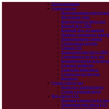
Проектирование
Строительство
Воздухоопорные конструкц
Модульные дома
Конструкции из бруса лвл
Кееный брус ЛВЛ
Клееный брус из ламелей
Проекты деревянных конст
Проектирование зданий
Стропильная система
Ultralam TM
Характеристики бруса ЛВЛ
Сертификаты на брус лвл
Большепролётные конструк
Сельское хозяйство
Складские комплексы
Строительство беседок
Контакты
Статьи о брусе лвл
Новости о клееном брусе
Статьи о клееном брусе
Все о брусе LVL
Продажа клееных балок Seg
Характеристики бруса LVL