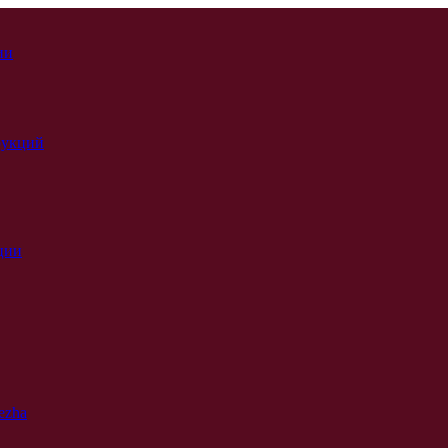
ии
рукций
ции
ezha