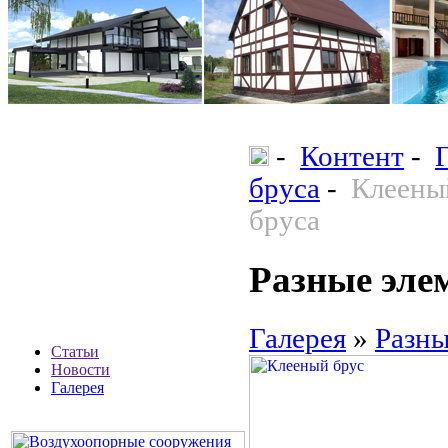
-
Контент
-
бруса
-
Клеены
бруса
Разные эле
Галерея
»
Разны
Статьи
Новости
Галерея