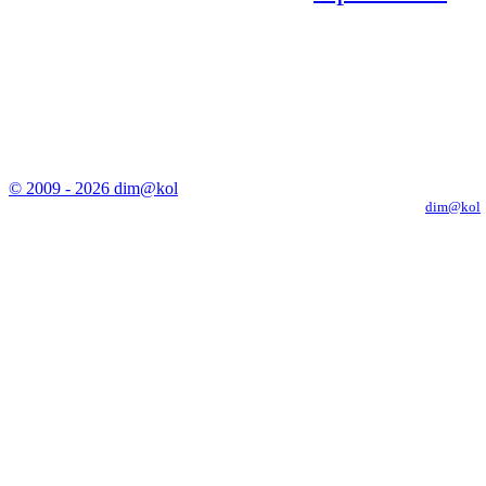
© 2009 - 2026 dim@kol
Копирование материалов с сайта только с письменного разрешения
dim@kol