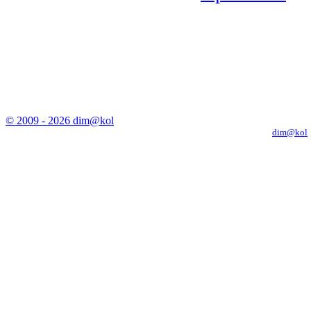
© 2009 - 2026 dim@kol
Копирование материалов с сайта только с письменного разрешения
dim@kol