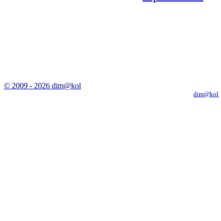
© 2009 - 2026 dim@kol
Копирование материалов с сайта только с письменного разрешения
dim@kol