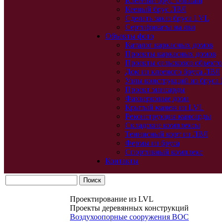
Клееный брус Ultralam
Кееный брус ЛВЛ
Сделать заказ бруса LVL
Сертификаты на лвл
Объекты фото
Каталог каркасных домов
Проекты каркасных домов
Проекты сельскохоз объекто
Дом из клееного бруса ЛВЛ
Узлы конструкций из бруса
Проект мансарды
Фахверковые дома
Крытый манеж из LVL
Реконструкция мансарды
Складские комплексы
Теннисный корт из ЛВЛ
Фермы из бруса
Спортивный комплекс
Контакты
Проектирование из LVL
Проекты деревянных конструкций
Воздухоопорные сооружения ВОС