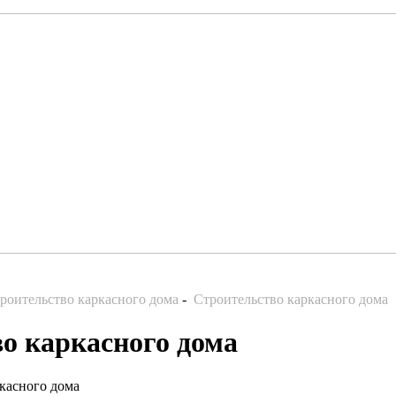
роительство каркасного дома
-
Строительство каркасного дома
о каркасного дома
касного дома