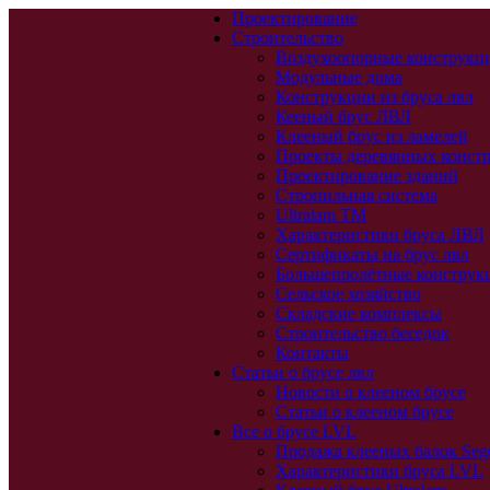
Проектирование
Строительство
Воздухоопорные конструкц
Модульные дома
Конструкции из бруса лвл
Кееный брус ЛВЛ
Клееный брус из ламелей
Проекты деревянных конст
Проектирование зданий
Стропильная система
Ultralam TM
Характеристики бруса ЛВЛ
Сертификаты на брус лвл
Большепролётные конструк
Сельское хозяйство
Складские комплексы
Строительство беседок
Контакты
Статьи о брусе лвл
Новости о клееном брусе
Статьи о клееном брусе
Все о брусе LVL
Продажа клееных балок Seg
Характеристики бруса LVL