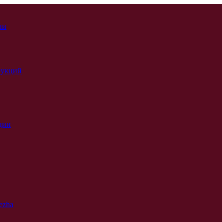
ии
рукций
ции
ezha