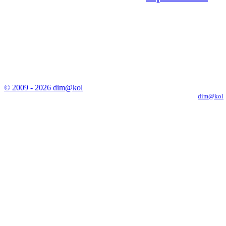
© 2009 - 2026 dim@kol
Копирование материалов с сайта только с письменного разрешения
dim@kol