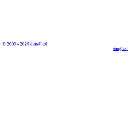
© 2009 - 2026 dim@kol
Копирование материалов с сайта только с письменного разрешения
dim@kol