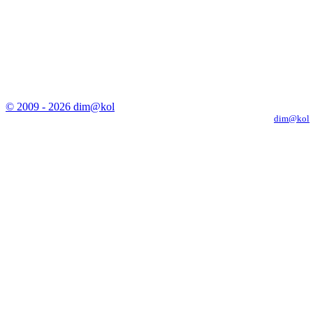
© 2009 - 2026 dim@kol
Копирование материалов с сайта только с письменного разрешения
dim@kol