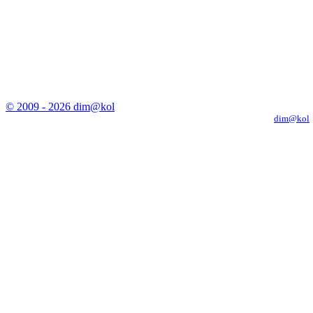
© 2009 - 2026 dim@kol
Копирование материалов с сайта только с письменного разрешения
dim@kol