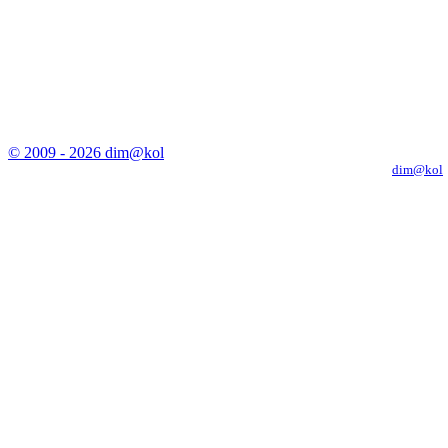
© 2009 - 2026 dim@kol
Копирование материалов с сайта только с письменного разрешения
dim@kol