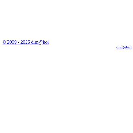
© 2009 - 2026 dim@kol
Копирование материалов с сайта только с письменного разрешения
dim@kol