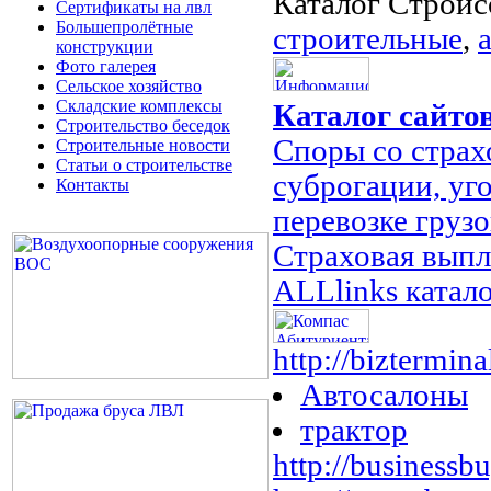
Каталог Строй
Сертификаты на лвл
Большепролётные
строительные
,
конструкции
Фото галерея
Сельское хозяйство
Складские комплексы
Каталог сайто
Строительство беседок
Споры со стра
Строительные новости
Статьи о строительстве
суброгации, уг
Контакты
перевозке грузо
Страховая выпл
ALLlinks катало
http://biztermina
Автосалоны
трактор
http://businessbu