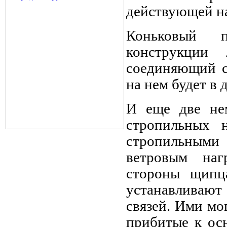
действующей на
Коньковый 
конструкции
соединяющий с
на нем будет в
И еще две нем
стропильных н
стропильным
ветровым наг
стороны щипц
устанавливают
связей. Ими мо
прибитые к ос