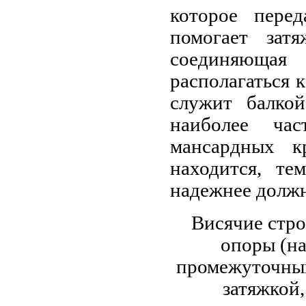
которое перед
помогает затя
соединяюща
располагаться к
служит балкой
наиболее час
мансардных 
находится, те
надежнее должн
Висячие стро
опоры (на
промежуточных
затяжкой