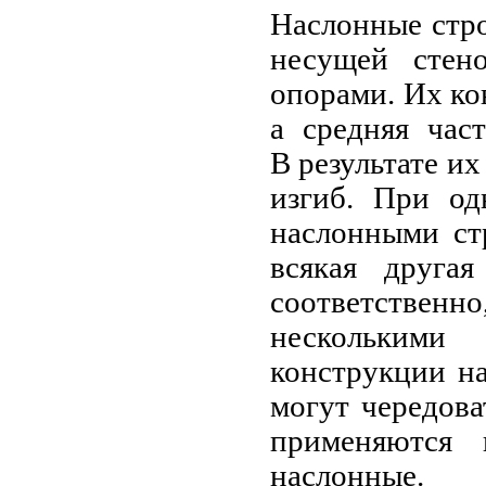
Наслонные стро
несущей стен
опорами. Их ко
а средняя час
В результате их
изгиб. При о
наслонными ст
всякая другая
соответственно
нескольким
конструкции н
могут чередова
применяются 
наслонные.