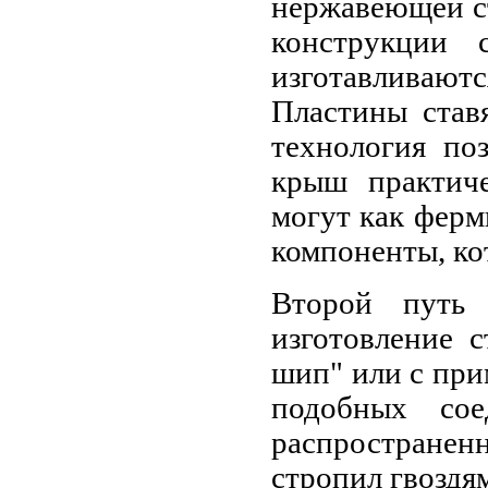
нержавеющей ст
конструкции 
изготавливаютс
Пластины став
технология по
крыш практиче
могут как ферм
компоненты, ко
Второй путь
изготовление 
шип" или с при
подобных со
распространен
стропил гвоздям