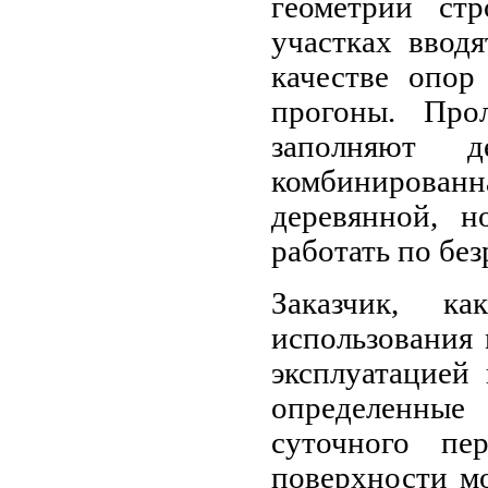
геометрии ст
участках ввод
качестве опор
прогоны. Про
заполняют д
комбинирован
деревянной, н
работать по бе
Заказчик, к
использования 
эксплуатацией
определенные
суточного пе
поверхности мо