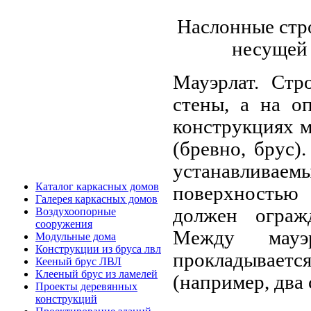
Наслонные стр
несущей 
Мауэрлат. Стр
стены, а на о
конструкциях м
(бревно, брус)
устанавлив
Каталог каркасных домов
поверхностью
Галерея каркасных домов
должен ограж
Воздухоопорные
сооружения
Между мауэ
Модульные дома
Конструкции из бруса лвл
прокладываетс
Кееный брус ЛВЛ
Клееный брус из ламелей
(например, два 
Проекты деревянных
конструкций