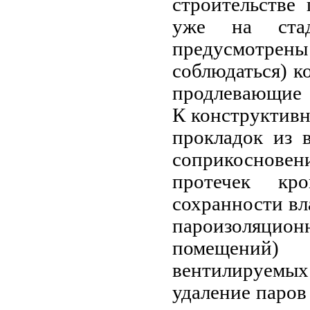
строительстве
уже на стад
предусмотре
соблюдаться) к
продлеваю
К конструктивн
прокладок из 
соприкосновен
протечек кр
сохранности вл
пароизоляцио
помещений)
вентилируем
удаление паров