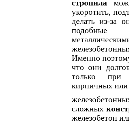
стропила
можн
укоротить, подт
делать из-за 
подоб
металлически
железобетонны
Именно поэтому
что они долго
только при 
кирпичных или
железобетон
сложных
конс
железобетон или