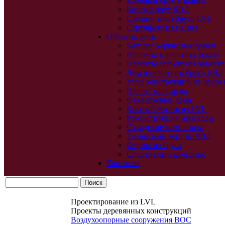
Клееный брус Ultralam
Кееный брус ЛВЛ
Сделать заказ бруса LVL
Сертификаты на лвл
Объекты фото
Каталог каркасных домов
Проекты каркасных домов
Проекты сельскохоз объекто
Дом из клееного бруса ЛВЛ
Узлы конструкций из бруса
Проект мансарды
Фахверковые дома
Крытый манеж из LVL
Реконструкция мансарды
Складские комплексы
Теннисный корт из ЛВЛ
Фермы из бруса
Спортивный комплекс
Контакты
Проектирование из LVL
Проекты деревянных конструкций
Воздухоопорные сооружения ВОС