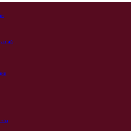
ии
рукций
ции
ezha