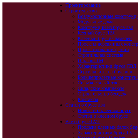
Проектирование
Строительство
Воздухоопорные конструкц
Модульные дома
Конструкции из бруса лвл
Кееный брус ЛВЛ
Клееный брус из ламелей
Проекты деревянных конст
Проектирование зданий
Стропильная система
Ultralam TM
Характеристики бруса ЛВЛ
Сертификаты на брус лвл
Большепролётные конструк
Сельское хозяйство
Складские комплексы
Строительство беседок
Контакты
Статьи о брусе лвл
Новости о клееном брусе
Статьи о клееном брусе
Все о брусе LVL
Продажа клееных балок Seg
Характеристики бруса LVL