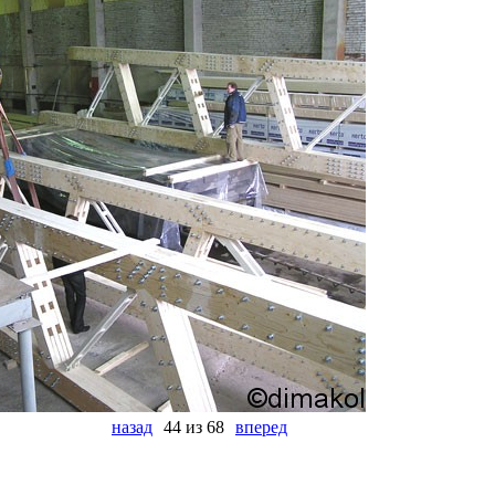
назад
44 из 68
вперед