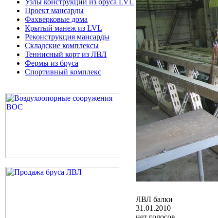
Узлы конструкций из бруса LVL
Проект мансарды
Фахверковые дома
Крытый манеж из LVL
Реконструкция мансарды
Складские комплексы
Теннисный корт из ЛВЛ
Фермы из бруса
Спортивный комплекс
ЛВЛ балки
31.01.2010
нет голосов