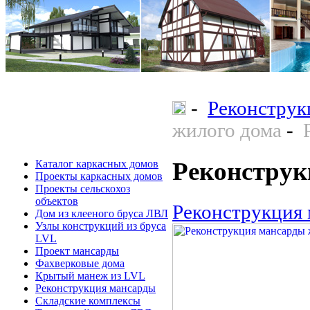
-
Реконструк
жилого дома
-
Реконструк
Каталог каркасных домов
Проекты каркасных домов
Проекты сельскохоз
объектов
Реконструкция
Дом из клееного бруса ЛВЛ
Узлы конструкций из бруса
LVL
Проект мансарды
Фахверковые дома
Крытый манеж из LVL
Реконструкция мансарды
Складские комплексы