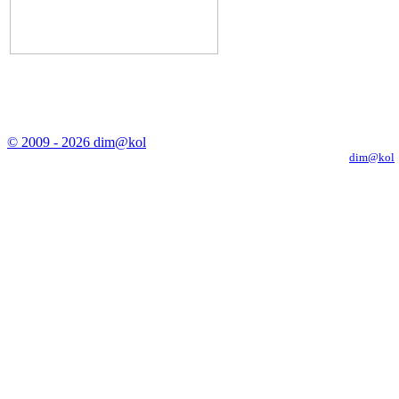
© 2009 - 2026 dim@kol
Копирование материалов с сайта только с письменного разрешения
dim@kol