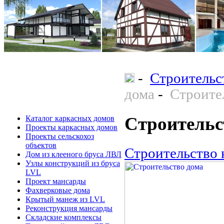
-
Строительс
дома
-
Строите
Строительс
Каталог каркасных домов
Проекты каркасных домов
Проекты сельскохоз
объектов
Строительство 
Дом из клееного бруса ЛВЛ
Узлы конструкций из бруса
LVL
Проект мансарды
Фахверковые дома
Крытый манеж из LVL
Реконструкция мансарды
Складские комплексы