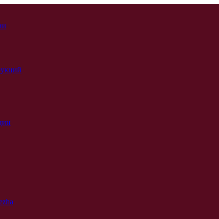
ии
рукций
ции
ezha