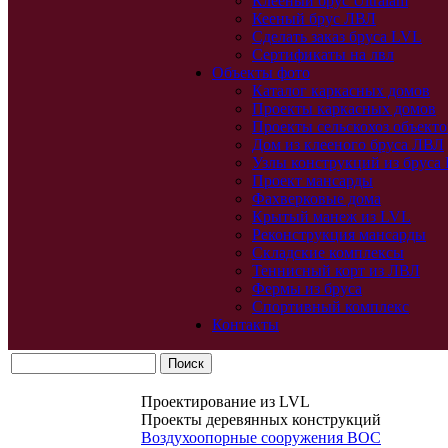
Клееный брус Ultralam
Кееный брус ЛВЛ
Сделать заказ бруса LVL
Сертификаты на лвл
Объекты фото
Каталог каркасных домов
Проекты каркасных домов
Проекты сельскохоз объекто
Дом из клееного бруса ЛВЛ
Узлы конструкций из бруса
Проект мансарды
Фахверковые дома
Крытый манеж из LVL
Реконструкция мансарды
Складские комплексы
Теннисный корт из ЛВЛ
Фермы из бруса
Спортивный комплекс
Контакты
Проектирование из LVL
Проекты деревянных конструкций
Воздухоопорные сооружения ВОС