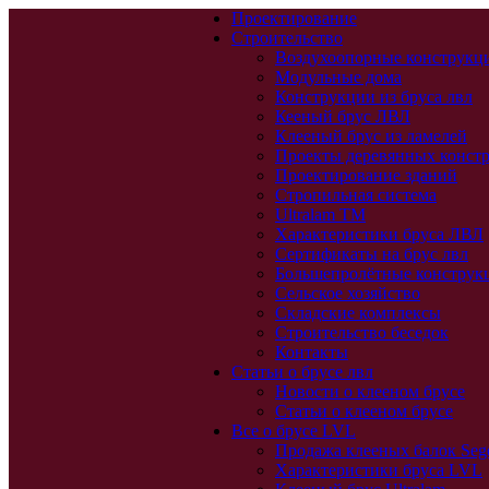
Проектирование
Строительство
Воздухоопорные конструкц
Модульные дома
Конструкции из бруса лвл
Кееный брус ЛВЛ
Клееный брус из ламелей
Проекты деревянных конст
Проектирование зданий
Стропильная система
Ultralam TM
Характеристики бруса ЛВЛ
Сертификаты на брус лвл
Большепролётные конструк
Сельское хозяйство
Складские комплексы
Строительство беседок
Контакты
Статьи о брусе лвл
Новости о клееном брусе
Статьи о клееном брусе
Все о брусе LVL
Продажа клееных балок Seg
Характеристики бруса LVL