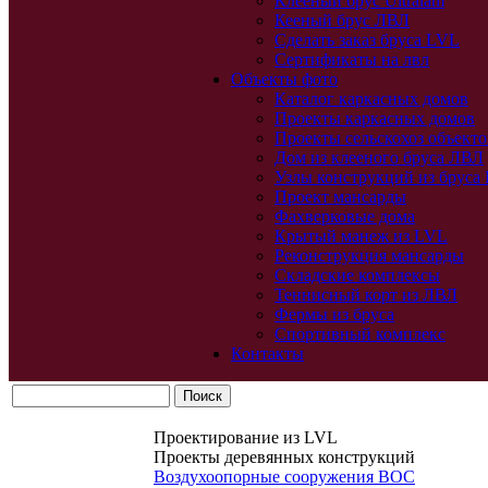
Клееный брус Ultralam
Кееный брус ЛВЛ
Сделать заказ бруса LVL
Сертификаты на лвл
Объекты фото
Каталог каркасных домов
Проекты каркасных домов
Проекты сельскохоз объекто
Дом из клееного бруса ЛВЛ
Узлы конструкций из бруса
Проект мансарды
Фахверковые дома
Крытый манеж из LVL
Реконструкция мансарды
Складские комплексы
Теннисный корт из ЛВЛ
Фермы из бруса
Спортивный комплекс
Контакты
Проектирование из LVL
Проекты деревянных конструкций
Воздухоопорные сооружения ВОС