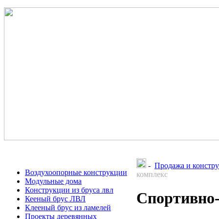
-
Продажа и констру
Воздухоопорные конструкции
комплекс
Модульные дома
Конструкции из бруса лвл
Спортивно-
Кееный брус ЛВЛ
Клееный брус из ламелей
Проекты деревянных