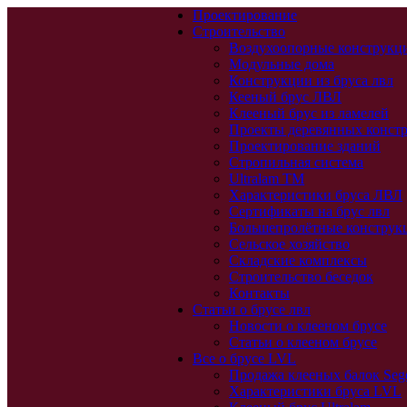
Проектирование
Строительство
Воздухоопорные конструкц
Модульные дома
Конструкции из бруса лвл
Кееный брус ЛВЛ
Клееный брус из ламелей
Проекты деревянных конст
Проектирование зданий
Стропильная система
Ultralam TM
Характеристики бруса ЛВЛ
Сертификаты на брус лвл
Большепролётные конструк
Сельское хозяйство
Складские комплексы
Строительство беседок
Контакты
Статьи о брусе лвл
Новости о клееном брусе
Статьи о клееном брусе
Все о брусе LVL
Продажа клееных балок Seg
Характеристики бруса LVL