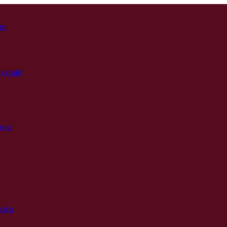
ии
рукций
ции
ezha