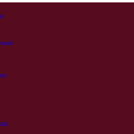
ии
рукций
ции
ezha