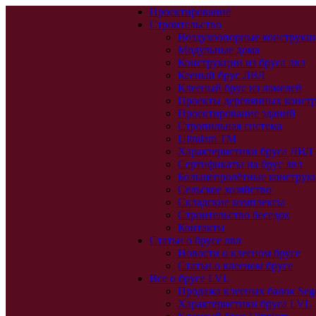
Проектирование
Строительство
Воздухоопорные конструкц
Модульные дома
Конструкции из бруса лвл
Кееный брус ЛВЛ
Клееный брус из ламелей
Проекты деревянных конст
Проектирование зданий
Стропильная система
Ultralam TM
Характеристики бруса ЛВЛ
Сертификаты на брус лвл
Большепролётные конструк
Сельское хозяйство
Складские комплексы
Строительство беседок
Контакты
Статьи о брусе лвл
Новости о клееном брусе
Статьи о клееном брусе
Все о брусе LVL
Продажа клееных балок Seg
Характеристики бруса LVL