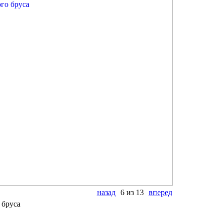
назад
6 из 13
вперед
 бруса