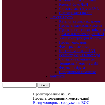
Клееный брус Ultralam
Кееный брус ЛВЛ
Сделать заказ бруса LVL
Сертификаты на лвл
Объекты фото
Каталог каркасных домов
Проекты каркасных домов
Проекты сельскохоз объекто
Дом из клееного бруса ЛВЛ
Узлы конструкций из бруса
Проект мансарды
Фахверковые дома
Крытый манеж из LVL
Реконструкция мансарды
Складские комплексы
Теннисный корт из ЛВЛ
Фермы из бруса
Спортивный комплекс
Контакты
Проектирование из LVL
Проекты деревянных конструкций
Воздухоопорные сооружения ВОС