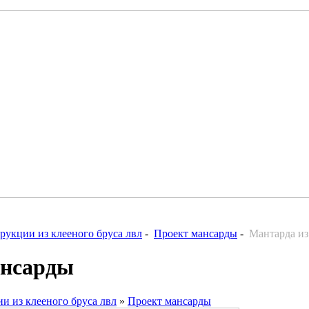
рукции из клееного бруса лвл
-
Проект мансарды
-
Мантарда из
ансарды
и из клееного бруса лвл
»
Проект мансарды