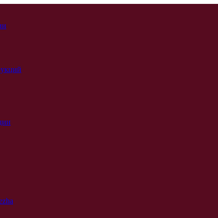
ии
рукций
ции
ezha