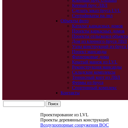
Клееный брус Ultralam
Кееный брус ЛВЛ
Сделать заказ бруса LVL
Сертификаты на лвл
Объекты фото
Каталог каркасных домов
Проекты каркасных домов
Проекты сельскохоз объекто
Дом из клееного бруса ЛВЛ
Узлы конструкций из бруса
Проект мансарды
Фахверковые дома
Крытый манеж из LVL
Реконструкция мансарды
Складские комплексы
Теннисный корт из ЛВЛ
Фермы из бруса
Спортивный комплекс
Контакты
Проектирование из LVL
Проекты деревянных конструкций
Воздухоопорные сооружения ВОС