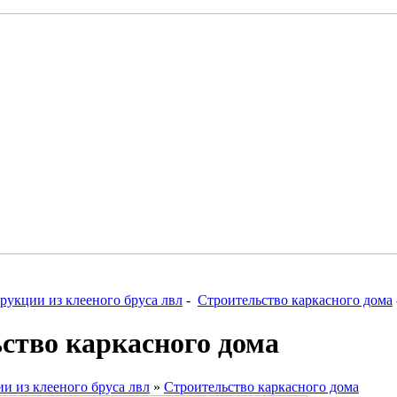
рукции из клееного бруса лвл
-
Строительство каркасного дома
ство каркасного дома
и из клееного бруса лвл
»
Строительство каркасного дома