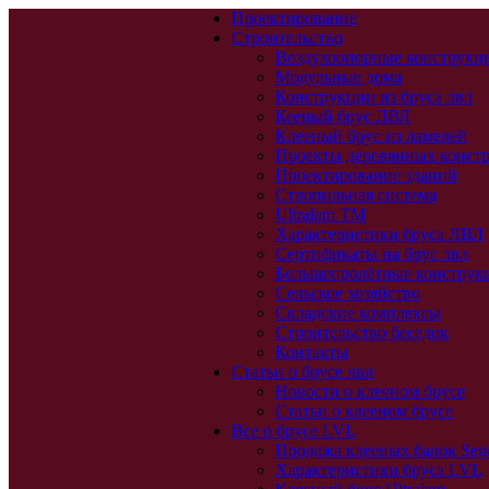
Проектирование
Строительство
Воздухоопорные конструкц
Модульные дома
Конструкции из бруса лвл
Кееный брус ЛВЛ
Клееный брус из ламелей
Проекты деревянных конст
Проектирование зданий
Стропильная система
Ultralam TM
Характеристики бруса ЛВЛ
Сертификаты на брус лвл
Большепролётные конструк
Сельское хозяйство
Складские комплексы
Строительство беседок
Контакты
Статьи о брусе лвл
Новости о клееном брусе
Статьи о клееном брусе
Все о брусе LVL
Продажа клееных балок Seg
Характеристики бруса LVL