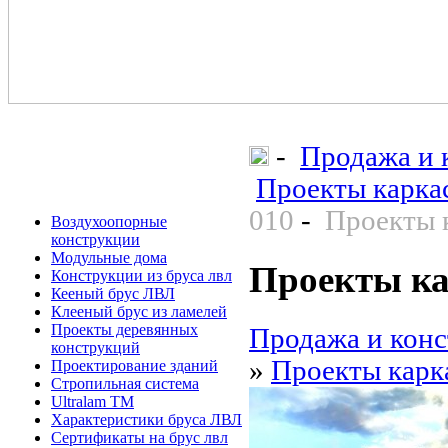
-
Продажа и 
Проекты карка
010
-
Проекты 
Воздухоопорные
конструкции
Модульные дома
Проекты ка
Конструкции из бруса лвл
Кееный брус ЛВЛ
Клееный брус из ламелей
Проекты деревянных
Продажа и конс
конструкций
»
Проекты карк
Проектирование зданий
Стропильная система
Ultralam TM
Характеристики бруса ЛВЛ
Сертификаты на брус лвл