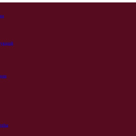
ии
рукций
ции
ezha