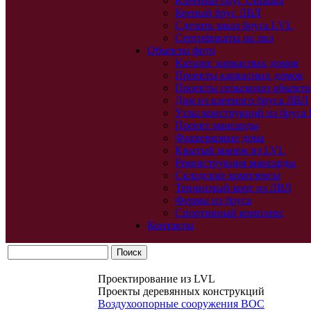
Клееный брус Ultralam
Кееный брус ЛВЛ
Сделать заказ бруса LVL
Сертификаты на лвл
Объекты фото
Каталог каркасных домов
Проекты каркасных домов
Проекты сельскохоз объекто
Дом из клееного бруса ЛВЛ
Узлы конструкций из бруса
Проект мансарды
Фахверковые дома
Крытый манеж из LVL
Реконструкция мансарды
Складские комплексы
Теннисный корт из ЛВЛ
Фермы из бруса
Спортивный комплекс
Контакты
Проектирование из LVL
Проекты деревянных конструкций
Воздухоопорные сооружения ВОС