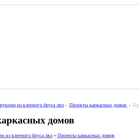
рукции из клееного бруса лвл
-
Проекты каркасных домов
-
Пр
каркасных домов
и из клееного бруса лвл
»
Проекты каркасных домов