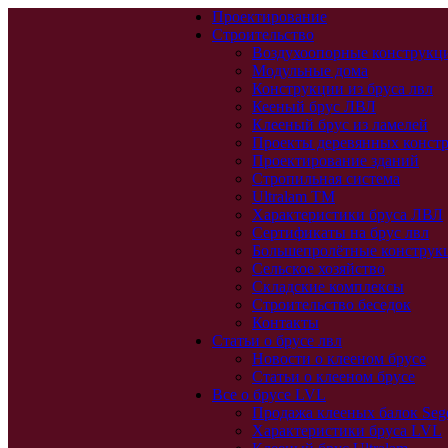
Проектирование
Строительство
Воздухоопорные конструкц
Модульные дома
Конструкции из бруса лвл
Кееный брус ЛВЛ
Клееный брус из ламелей
Проекты деревянных конст
Проектирование зданий
Стропильная система
Ultralam TM
Характеристики бруса ЛВЛ
Сертификаты на брус лвл
Большепролётные конструк
Сельское хозяйство
Складские комплексы
Строительство беседок
Контакты
Статьи о брусе лвл
Новости о клееном брусе
Статьи о клееном брусе
Все о брусе LVL
Продажа клееных балок Seg
Характеристики бруса LVL