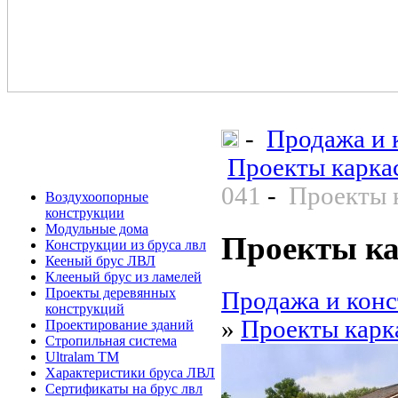
-
Продажа и 
Проекты карка
041
-
Проекты 
Воздухоопорные
конструкции
Модульные дома
Проекты ка
Конструкции из бруса лвл
Кееный брус ЛВЛ
Клееный брус из ламелей
Проекты деревянных
Продажа и конс
конструкций
»
Проекты карк
Проектирование зданий
Стропильная система
Ultralam TM
Характеристики бруса ЛВЛ
Сертификаты на брус лвл