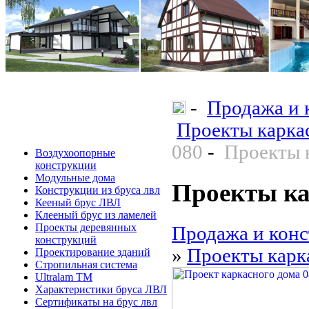
-
Продажа и 
Проекты карка
080
-
Проекты 
Воздухоопорные
конструкции
Модульные дома
Проекты ка
Конструкции из бруса лвл
Кееный брус ЛВЛ
Клееный брус из ламелей
Проекты деревянных
Продажа и конс
конструкций
»
Проекты карк
Проектирование зданий
Стропильная система
Ultralam TM
Характеристики бруса ЛВЛ
Сертификаты на брус лвл