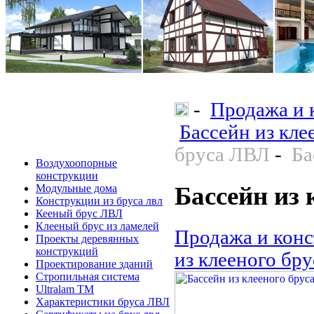
-
Продажа и 
Бассейн из кле
бруса ЛВЛ
-
Ба
Воздухоопорные
конструкции
Бассейн из
Модульные дома
Конструкции из бруса лвл
Кееный брус ЛВЛ
Клееный брус из ламелей
Продажа и конс
Проекты деревянных
конструкций
из клееного бр
Проектирование зданий
Стропильная система
Ultralam TM
Характеристики бруса ЛВЛ