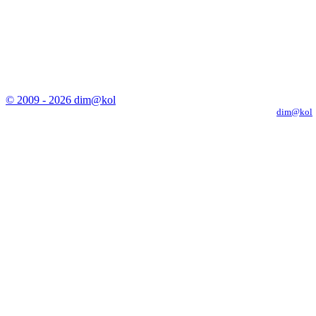
© 2009 - 2026 dim@kol
Копирование материалов с сайта только с письменного разрешения
dim@kol