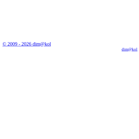
© 2009 - 2026 dim@kol
Копирование материалов с сайта только с письменного разрешения
dim@kol