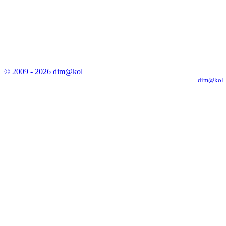
© 2009 - 2026 dim@kol
Копирование материалов с сайта только с письменного разрешения
dim@kol