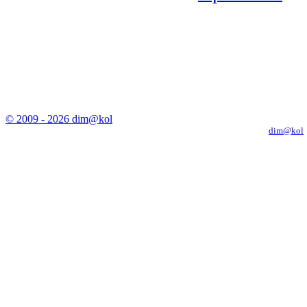
© 2009 - 2026 dim@kol
Копирование материалов с сайта только с письменного разрешения
dim@kol