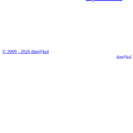
© 2009 - 2026 dim@kol
Копирование материалов с сайта только с письменного разрешения
dim@kol