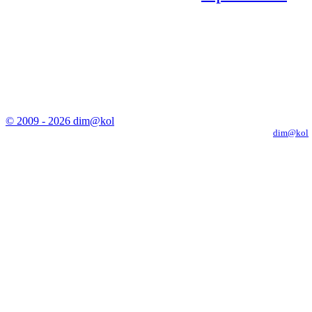
© 2009 - 2026 dim@kol
Копирование материалов с сайта только с письменного разрешения
dim@kol