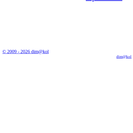
© 2009 - 2026 dim@kol
Копирование материалов с сайта только с письменного разрешения
dim@kol