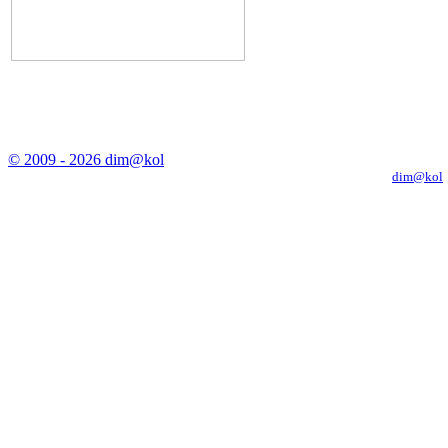
© 2009 - 2026 dim@kol
Копирование материалов с сайта только с письменного разрешения
dim@kol