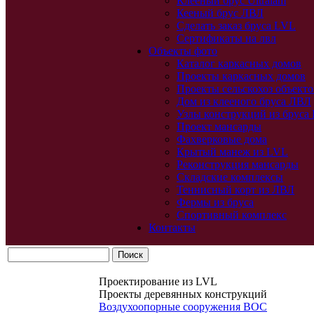
Клееный брус Ultralam
Кееный брус ЛВЛ
Сделать заказ бруса LVL
Сертификаты на лвл
Объекты фото
Каталог каркасных домов
Проекты каркасных домов
Проекты сельскохоз объекто
Дом из клееного бруса ЛВЛ
Узлы конструкций из бруса
Проект мансарды
Фахверковые дома
Крытый манеж из LVL
Реконструкция мансарды
Складские комплексы
Теннисный корт из ЛВЛ
Фермы из бруса
Спортивный комплекс
Контакты
Проектирование из LVL
Проекты деревянных конструкций
Воздухоопорные сооружения ВОС