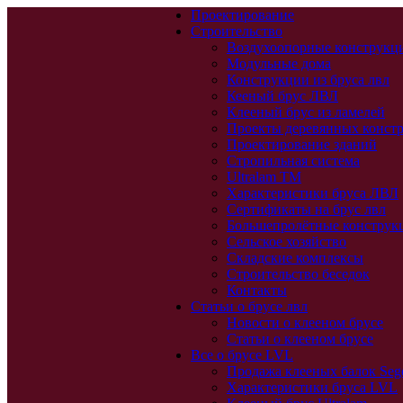
Проектирование
Строительство
Воздухоопорные конструкц
Модульные дома
Конструкции из бруса лвл
Кееный брус ЛВЛ
Клееный брус из ламелей
Проекты деревянных конст
Проектирование зданий
Стропильная система
Ultralam TM
Характеристики бруса ЛВЛ
Сертификаты на брус лвл
Большепролётные конструк
Сельское хозяйство
Складские комплексы
Строительство беседок
Контакты
Статьи о брусе лвл
Новости о клееном брусе
Статьи о клееном брусе
Все о брусе LVL
Продажа клееных балок Seg
Характеристики бруса LVL