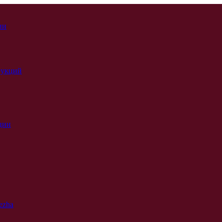
ии
рукций
ции
ezha