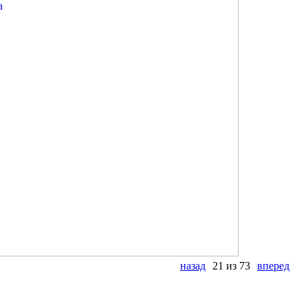
назад
21 из 73
вперед