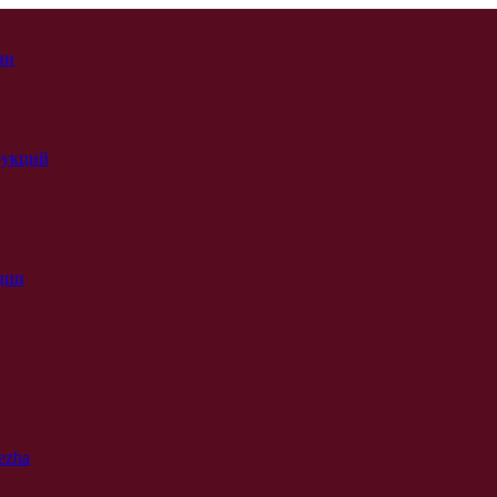
ии
рукций
ции
ezha