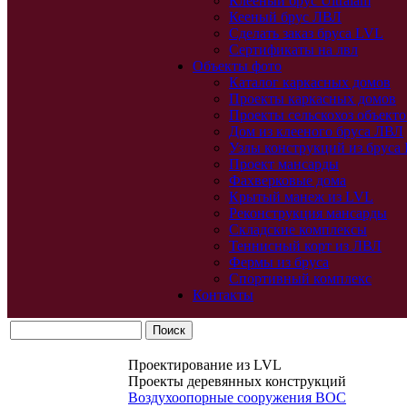
Клееный брус Ultralam
Кееный брус ЛВЛ
Сделать заказ бруса LVL
Сертификаты на лвл
Объекты фото
Каталог каркасных домов
Проекты каркасных домов
Проекты сельскохоз объекто
Дом из клееного бруса ЛВЛ
Узлы конструкций из бруса
Проект мансарды
Фахверковые дома
Крытый манеж из LVL
Реконструкция мансарды
Складские комплексы
Теннисный корт из ЛВЛ
Фермы из бруса
Спортивный комплекс
Контакты
Проектирование из LVL
Проекты деревянных конструкций
Воздухоопорные сооружения ВОС