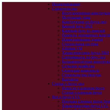
Проектирование
Строительство
Воздухоопорные конструкц
Модульные дома
Конструкции из бруса лвл
Кееный брус ЛВЛ
Клееный брус из ламелей
Проекты деревянных конст
Проектирование зданий
Стропильная система
Ultralam TM
Характеристики бруса ЛВЛ
Сертификаты на брус лвл
Большепролётные конструк
Сельское хозяйство
Складские комплексы
Строительство беседок
Контакты
Статьи о брусе лвл
Новости о клееном брусе
Статьи о клееном брусе
Все о брусе LVL
Продажа клееных балок Seg
Характеристики бруса LVL