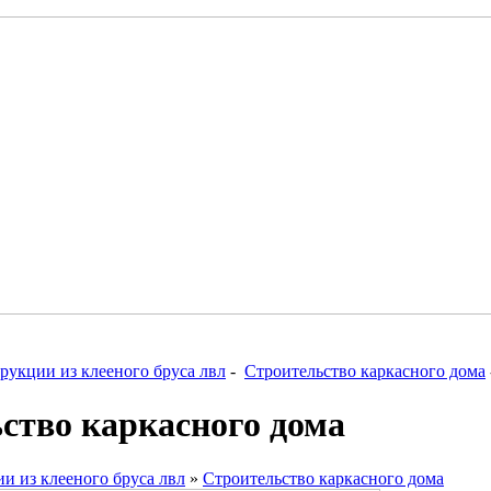
рукции из клееного бруса лвл
-
Строительство каркасного дома
ство каркасного дома
и из клееного бруса лвл
»
Строительство каркасного дома