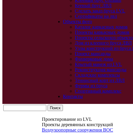
Клееный брус Ultralam
Кееный брус ЛВЛ
Сделать заказ бруса LVL
Сертификаты на лвл
Объекты фото
Каталог каркасных домов
Проекты каркасных домов
Проекты сельскохоз объекто
Дом из клееного бруса ЛВЛ
Узлы конструкций из бруса
Проект мансарды
Фахверковые дома
Крытый манеж из LVL
Реконструкция мансарды
Складские комплексы
Теннисный корт из ЛВЛ
Фермы из бруса
Спортивный комплекс
Контакты
Проектирование из LVL
Проекты деревянных конструкций
Воздухоопорные сооружения ВОС