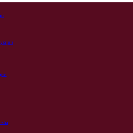
ии
рукций
ции
ezha