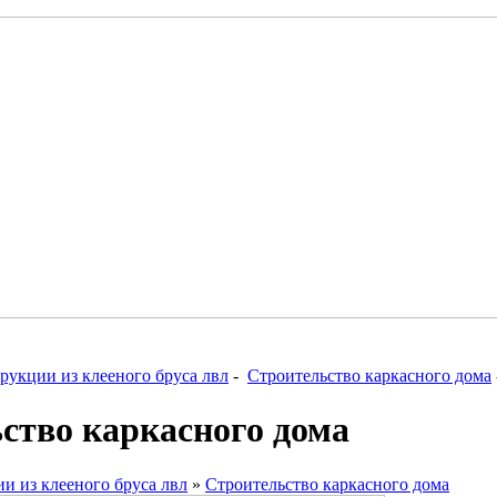
рукции из клееного бруса лвл
-
Строительство каркасного дома
ство каркасного дома
и из клееного бруса лвл
»
Строительство каркасного дома