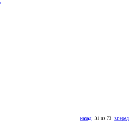
назад
31 из 73
вперед