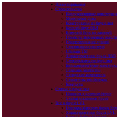
Проектирование
Строительство
Воздухоопорные конструкц
Модульные дома
Конструкции из бруса лвл
Кееный брус ЛВЛ
Клееный брус из ламелей
Проекты деревянных конст
Проектирование зданий
Стропильная система
Ultralam TM
Характеристики бруса ЛВЛ
Сертификаты на брус лвл
Большепролётные конструк
Сельское хозяйство
Складские комплексы
Строительство беседок
Контакты
Статьи о брусе лвл
Новости о клееном брусе
Статьи о клееном брусе
Все о брусе LVL
Продажа клееных балок Seg
Характеристики бруса LVL